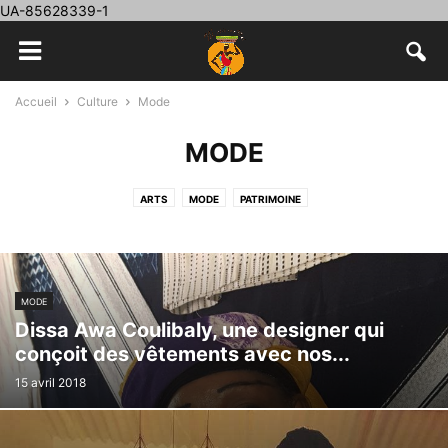
UA-85628339-1
Accueil
Culture
Mode
MODE
ARTS
MODE
PATRIMOINE
MODE
Dissa Awa Coulibaly, une designer qui
conçoit des vêtements avec nos...
15 avril 2018