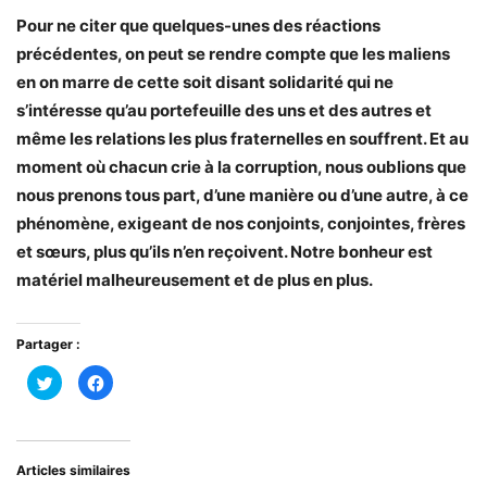
Pour ne citer que quelques-unes des réactions
précédentes, on peut se rendre compte que les maliens
en on marre de cette soit disant solidarité qui ne
s’intéresse qu’au portefeuille des uns et des autres et
même les relations les plus fraternelles en souffrent. Et au
moment où chacun crie à la corruption, nous oublions que
nous prenons tous part, d’une manière ou d’une autre, à ce
phénomène, exigeant de nos conjoints, conjointes, frères
et sœurs, plus qu’ils n’en reçoivent. Notre bonheur est
matériel malheureusement et de plus en plus.
Partager :
Cliquez
Cliquez
pour
pour
partager
partager
sur
sur
Twitter(ouvre
Facebook(ouvre
dans
dans
une
une
nouvelle
nouvelle
Articles similaires
fenêtre)
fenêtre)