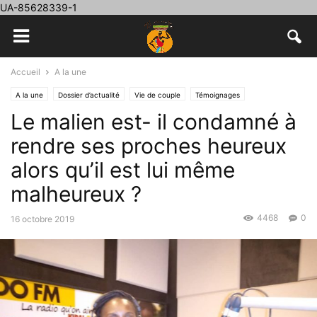
UA-85628339-1
Accueil
A la une
A la une
Dossier d’actualité
Vie de couple
Témoignages
Le malien est- il condamné à
rendre ses proches heureux
alors qu’il est lui même
malheureux ?
4468
0
16 octobre 2019