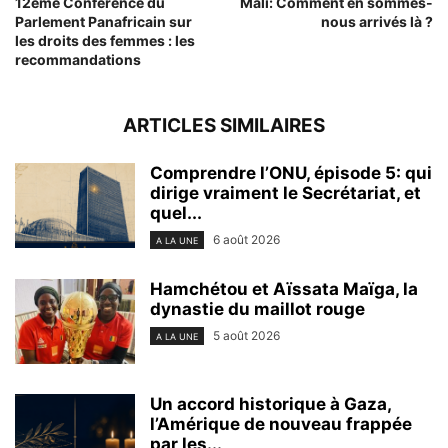
12ème Conférence du
Mali: Comment en sommes-
Parlement Panafricain sur
nous arrivés là ?
les droits des femmes : les
recommandations
ARTICLES SIMILAIRES
Comprendre l’ONU, épisode 5: qui
dirige vraiment le Secrétariat, et
quel...
6 août 2026
A LA UNE
Hamchétou et Aïssata Maïga, la
dynastie du maillot rouge
5 août 2026
A LA UNE
Un accord historique à Gaza,
l’Amérique de nouveau frappée
par les...