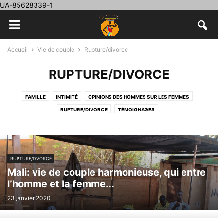
UA-85628339-1
Accueil
Vie de couple
Rupture/divorce
RUPTURE/DIVORCE
FAMILLE
INTIMITÉ
OPINIONS DES HOMMES SUR LES FEMMES
RUPTURE/DIVORCE
TÉMOIGNAGES
RUPTURE/DIVORCE
Mali: vie de couple harmonieuse, qui entre
l’homme et la femme...
23 janvier 2020