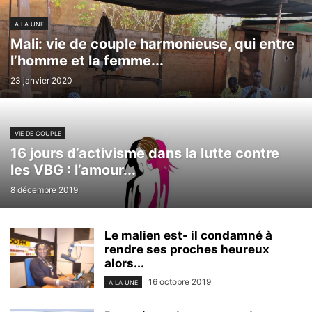
A LA UNE
Mali: vie de couple harmonieuse, qui entre
l’homme et la femme...
23 janvier 2020
VIE DE COUPLE
16 jours d’activisme dans la lutte contre
les VBG : l’amour...
8 décembre 2019
Le malien est- il condamné à
rendre ses proches heureux
alors...
16 octobre 2019
A LA UNE