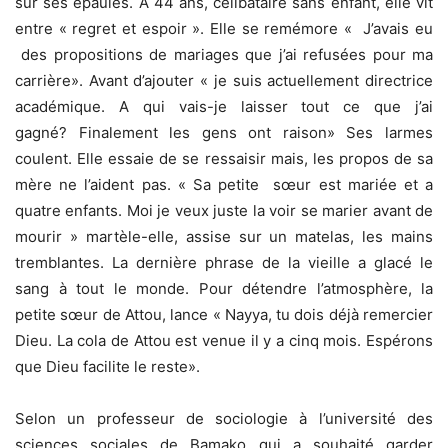
sur ses épaules. A 44 ans, célibataire sans enfant, elle vit
entre « regret et espoir ». Elle se remémore « J’avais eu
des propositions de mariages que j’ai refusées pour ma
carrière». Avant d’ajouter « je suis actuellement directrice
académique. A qui vais-je laisser tout ce que j’ai
gagné? Finalement les gens ont raison» Ses larmes
coulent. Elle essaie de se ressaisir mais, les propos de sa
mère ne l’aident pas. « Sa petite sœur est mariée et a
quatre enfants. Moi je veux juste la voir se marier avant de
mourir » martèle-elle, assise sur un matelas, les mains
tremblantes. La dernière phrase de la vieille a glacé le
sang à tout le monde. Pour détendre l’atmosphère, la
petite sœur de Attou, lance « Nayya, tu dois déjà remercier
Dieu. La cola de Attou est venue il y a cinq mois. Espérons
que Dieu facilite le reste».
Selon un professeur de sociologie à l’université des
sciences sociales de Bamako qui a souhaité garder