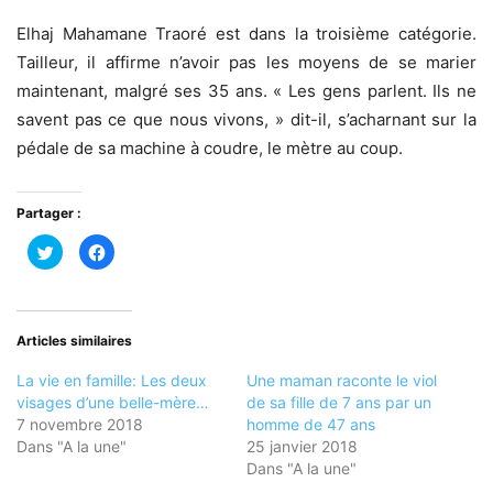
Elhaj Mahamane Traoré est dans la troisième catégorie.
Tailleur, il affirme n’avoir pas les moyens de se marier
maintenant, malgré ses 35 ans. « Les gens parlent. Ils ne
savent pas ce que nous vivons, » dit-il, s’acharnant sur la
pédale de sa machine à coudre, le mètre au coup.
Partager :
Cliquez
Cliquez
pour
pour
partager
partager
sur
sur
Twitter(ouvre
Facebook(ouvre
dans
dans
une
une
nouvelle
nouvelle
Articles similaires
fenêtre)
fenêtre)
La vie en famille: Les deux
Une maman raconte le viol
visages d’une belle-mère…
de sa fille de 7 ans par un
7 novembre 2018
homme de 47 ans
Dans "A la une"
25 janvier 2018
Dans "A la une"