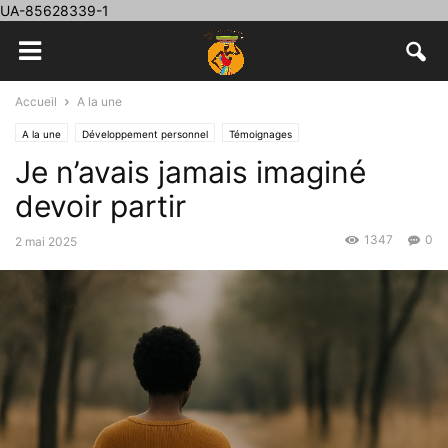
UA-85628339-1
Accueil
A la une
A la une
Développement personnel
Témoignages
Je n’avais jamais imaginé
devoir partir
1347
0
2 mai 2025