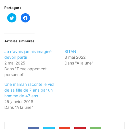
Partager :
Cliquez
Cliquez
pour
pour
partager
partager
sur
sur
Twitter(ouvre
Facebook(ouvre
dans
dans
une
une
nouvelle
nouvelle
Articles similaires
fenêtre)
fenêtre)
Je n’avais jamais imaginé
SITAN
devoir partir
3 mai 2022
2 mai 2025
Dans "A la une"
Dans "Développement
personnel"
Une maman raconte le viol
de sa fille de 7 ans par un
homme de 47 ans
25 janvier 2018
Dans "A la une"