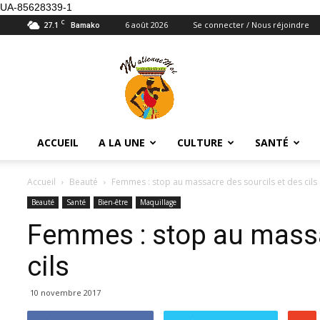
UA-85628339-1
C
27.1
6 août 2026
Se connecter / Nous réjoindre
Bamako
Maliennemoi
ACCUEIL
A LA UNE
CULTURE
SANTÉ
Accueil
Beauté
Femmes : stop au massacre des sourcils et des cils
Beauté
Santé
Bien-être
Maquillage
Femmes : stop au massa
cils
10 novembre 2017