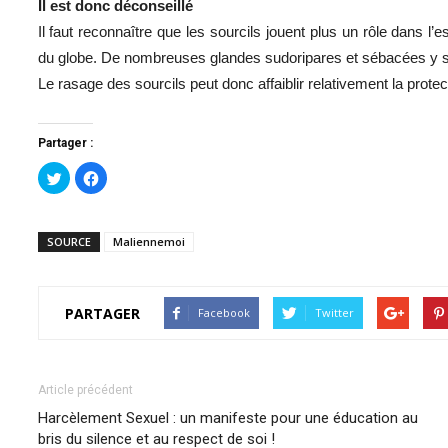
Il est donc déconseillé
Il faut reconnaître que les sourcils jouent plus un rôle dans l’
du globe. De nombreuses glandes sudoripares et sébacées y 
Le rasage des sourcils peut donc affaiblir relativement la protec
Partager :
Cliquez
Cliquez
pour
pour
partager
partager
sur
sur
Twitter(ouvre
Facebook(ouvre
dans
dans
SOURCE
Maliennemoi
une
une
nouvelle
nouvelle
fenêtre)
fenêtre)
PARTAGER
Facebook
Twitter
Article précédent
Harcèlement Sexuel : un manifeste pour une éducation au
bris du silence et au respect de soi !