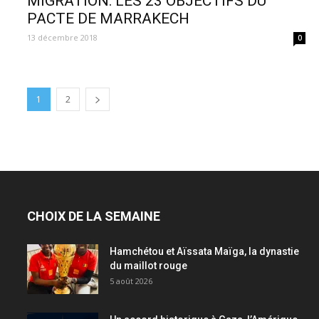
MIGRATION: LES 23 OBJECTIFS DU
PACTE DE MARRAKECH
13 décembre 2018
0
1
2
CHOIX DE LA SEMAINE
Hamchétou et Aïssata Maïga, la dynastie
du maillot rouge
5 août 2026