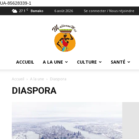
UA-85628339-1
C
27.1
6 août 2026
Se connecter / Nous réjoindre
Bamako
Maliennemoi
ACCUEIL
A LA UNE
CULTURE
SANTÉ
Accueil
A la une
Diaspora
DIASPORA