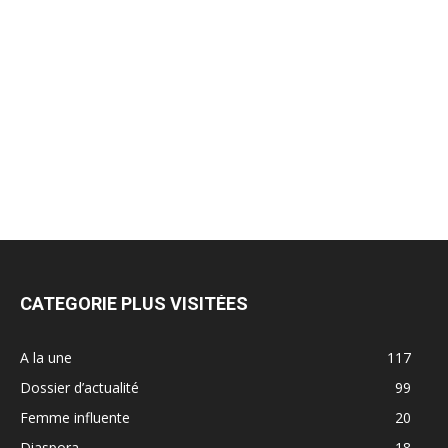
CATEGORIE PLUS VISITÉES
A la une
117
Dossier d’actualité
99
Femme influente
20
Diaspora
18