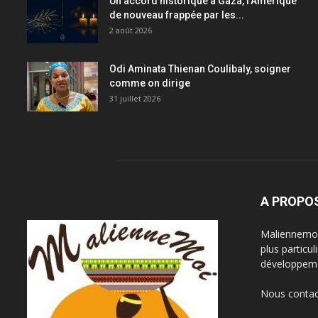
Un accord historique à Gaza, l’Amérique
de nouveau frappée par les...
2 août 2026
Odi Aminata Thienan Coulibaly, soigner
comme on dirige
31 juillet 2026
A PROPO
Maliennemoi 
plus particu
développeme
Nous contac