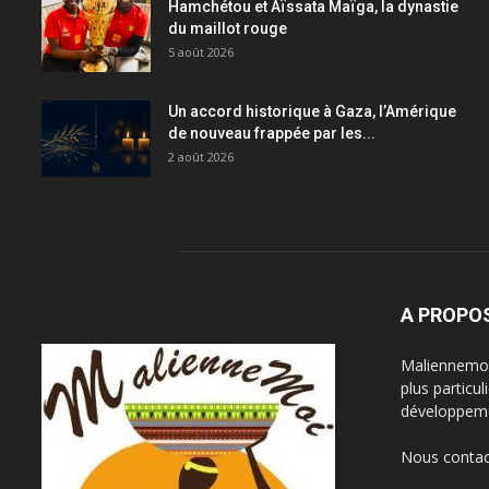
Hamchétou et Aïssata Maïga, la dynastie
du maillot rouge
5 août 2026
Un accord historique à Gaza, l’Amérique
de nouveau frappée par les...
2 août 2026
A PROPO
Maliennemoi 
plus particu
développeme
Nous contac