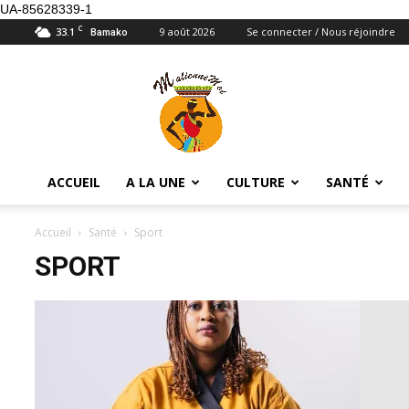
UA-85628339-1
C
33.1
9 août 2026
Se connecter / Nous réjoindre
Bamako
Maliennemoi
ACCUEIL
A LA UNE
CULTURE
SANTÉ
Accueil
Santé
Sport
SPORT