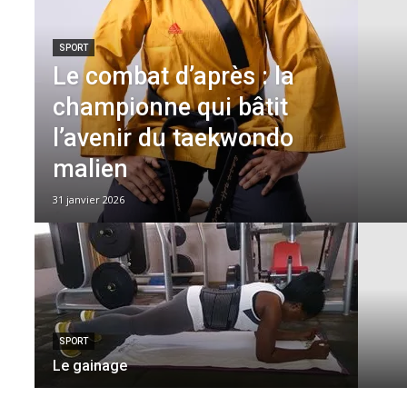
SPORT
Le combat d’après : la
championne qui bâtit
l’avenir du taekwondo
malien
31 janvier 2026
SPORT
Le gainage