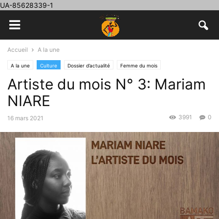
UA-85628339-1
Accueil
A la une
A la une
Culture
Dossier d’actualité
Femme du mois
Artiste du mois N° 3: Mariam
NIARE
3991
0
16 mars 2021