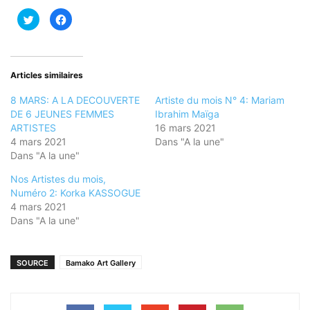
Cliquez
Cliquez
pour
pour
partager
partager
sur
sur
Twitter(ouvre
Facebook(ouvre
dans
dans
une
une
nouvelle
nouvelle
Articles similaires
fenêtre)
fenêtre)
8 MARS: A LA DECOUVERTE
Artiste du mois N° 4: Mariam
DE 6 JEUNES FEMMES
Ibrahim Maïga
ARTISTES
16 mars 2021
4 mars 2021
Dans "A la une"
Dans "A la une"
Nos Artistes du mois,
Numéro 2: Korka KASSOGUE
4 mars 2021
Dans "A la une"
SOURCE
Bamako Art Gallery