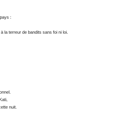
pays :
la terreur de bandits sans foi ni loi.
onnel.
ati,
tte nuit.