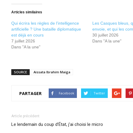
Twitter(ouvre
Facebook(ouvre
dans
dans
une
une
nouvelle
nouvelle
Articles similaires
fenêtre)
fenêtre)
Qui écrira les règles de l'intelligence
Les Casques bleus, qui
artificielle ? Une bataille diplomatique
envoie, et qui les c
est déjà en cours
30 juillet 2026
7 juillet 2026
Dans "A la une"
Dans "A la une"
SOURCE
Aissata Ibrahim Maiga
PARTAGER
Facebook
Twitter
Article précédent
Le lendemain du coup d’État, j’ai choisi le micro