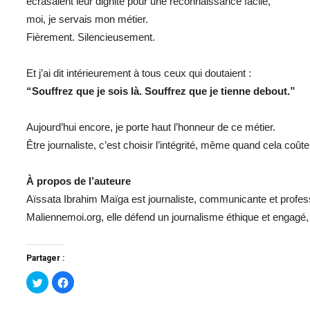
écrasaient leur dignité pour une reconnaissance facile,
moi, je servais mon métier.
Fièrement. Silencieusement.
Et j’ai dit intérieurement à tous ceux qui doutaient :
“Souffrez que je sois là. Souffrez que je tienne debout.”
Aujourd’hui encore, je porte haut l’honneur de ce métier.
Être journaliste, c’est choisir l’intégrité, même quand cela coûte
À propos de l’auteure
Aïssata Ibrahim Maïga est journaliste, communicante et professi
Maliennemoi.org, elle défend un journalisme éthique et engagé,
Partager :
Cliquez
Cliquez
pour
pour
partager
partager
sur
sur