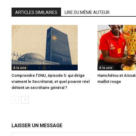
ARTICLES SIMILAIRES
LIRE DU MÊME AUTEUR
A la une
A la une
Comprendre l’ONU, épisode 5: qui dirige
Hamchétou et Aïssata
vraiment le Secrétariat, et quel pouvoir réel
maillot rouge
détient un secrétaire général ?
LAISSER UN MESSAGE