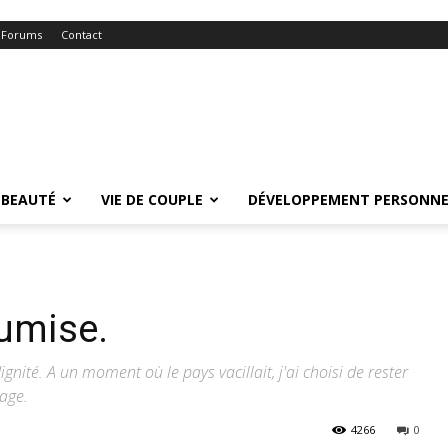
Forums
Contact
BEAUTÉ
VIE DE COUPLE
DÉVELOPPEMENT PERSONNE
oumise.
nité. A un moment où le pays vacillait, j'ai choisi de rester
age.
4266
0