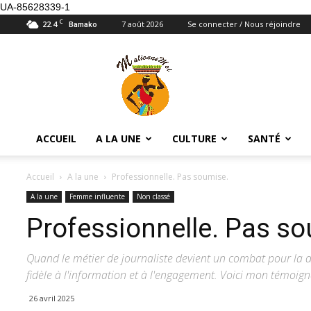
UA-85628339-1
C
22.4
7 août 2026
Se connecter / Nous réjoindre
Bamako
Maliennemoi
ACCUEIL
A LA UNE
CULTURE
SANTÉ
Accueil
A la une
Professionnelle. Pas soumise.
A la une
Femme influente
Non classé
Professionnelle. Pas s
Quand le métier de journaliste devient un combat pour la dig
fidèle à l'information et à l'engagement. Voici mon témoign
26 avril 2025