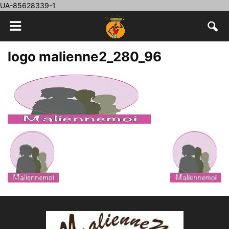
UA-85628339-1
logo malienne2_280_96