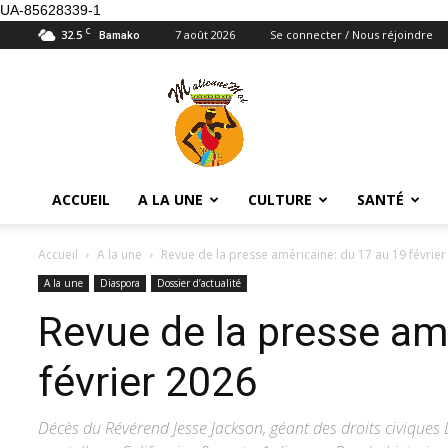
UA-85628339-1
C
32.5
7 août 2026
Se connecter / Nous réjoindre
Bamako
Maliennemoi
ACCUEIL
A LA UNE
CULTURE
SANTÉ
Accueil
A la une
Revue de la presse américaine: du 17 au 19 février
A la une
Diaspora
Dossier d’actualité
Revue de la presse am
février 2026
Décès du Révérend Jesse Jackson, géant des droits civiques