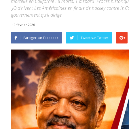
mortelle en Californie : 8 morts, 1 disparu Procès historiq
JO d'hiver : Les Américaines en finale de hockey contre le
gouvernement qu'il dirige
19 février 2026
Partager sur Facebook
Tweet sur ​​Twitter