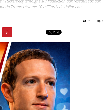
ue : Zuckerberg témoigne sur l'addiction aux réseaux sociaux
 Canada Trump réclame 10 milliards de dollars au
395
0