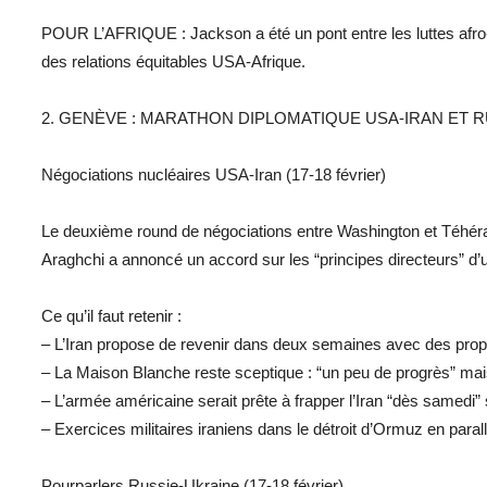
POUR L’AFRIQUE : Jackson a été un pont entre les luttes afro-
des relations équitables USA-Afrique.
2. GENÈVE : MARATHON DIPLOMATIQUE USA-IRAN ET 
Négociations nucléaires USA-Iran (17-18 février)
Le deuxième round de négociations entre Washington et Téhéran
Araghchi a annoncé un accord sur les “principes directeurs” d’u
Ce qu’il faut retenir :
– L’Iran propose de revenir dans deux semaines avec des propo
– La Maison Blanche reste sceptique : “un peu de progrès” mais
– L’armée américaine serait prête à frapper l’Iran “dès samedi”
– Exercices militaires iraniens dans le détroit d’Ormuz en parall
Pourparlers Russie-Ukraine (17-18 février)