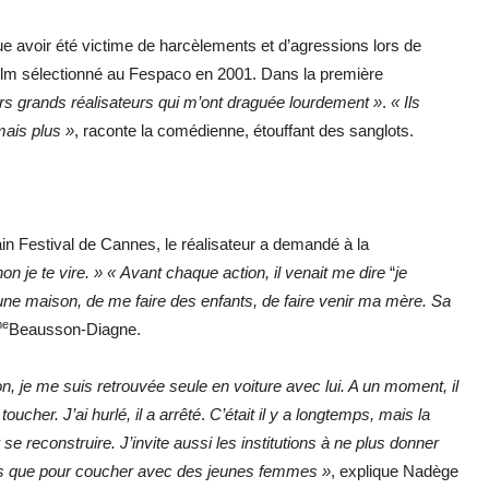
avoir été victime de harcèlements et d’agressions lors de
 film sélectionné au Fespaco en 2001. Dans la première
eurs grands réalisateurs qui m’ont draguée lourdement »
.
« Ils
mais plus »
, raconte la comédienne, étouffant des sanglots.
ain Festival de Cannes, le réalisateur a demandé à la
 je te vire. » « Avant chaque action, il venait me dire
“
je
ns une maison, de me faire des enfants, de faire venir ma mère. Sa
e
Beausson-Diagne.
on, je me suis retrouvée seule en voiture avec lui. A un moment, il
ucher. J’ai hurlé, il a arrêté
.
C’était il y a longtemps, mais la
se reconstruire. J’invite aussi les institutions à ne plus donner
lms que pour coucher avec des jeunes femmes »
, explique Nadège