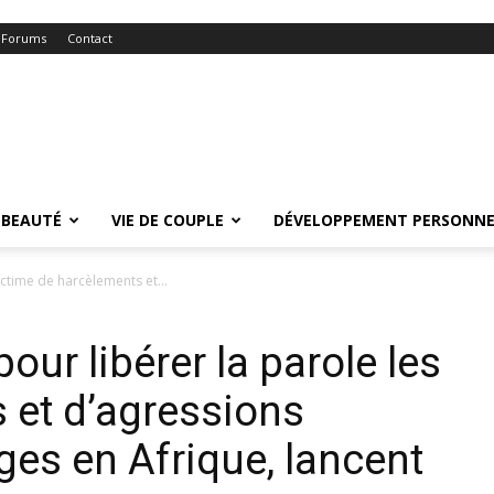
Forums
Contact
BEAUTÉ
VIE DE COUPLE
DÉVELOPPEMENT PERSONNE
ictime de harcèlements et...
our libérer la parole les
 et d’agressions
ges en Afrique, lancent