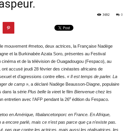
speur.
3692
0
 le mouvement #metoo, deux actrices, la Française Nadège
ne et la Burkinabée Azata Soro, présentes au Festival
u cinéma et de la télévision de Ouagadougou (Fespaco), au
, ont accusé jeudi 28 février des cinéastes africains de
exuel et d’agressions contre elles.
« Il est temps de parler. La
anger de camp »
, a déclaré Nadège Beausson-Diagne, populaire
s dans la série
Plus belle la vie
et le film
Bienvenue chez les
e
’un entretien avec l’AFP pendant la 26
édition du Fespaco.
metoo en Amérique, #balancetonporc en France. En Afrique,
 a encore parlé, mais ce n’est pas parce que ça n’existe pas.
ut, pas que contre les actrices, mais aussi les réalisatrices, les