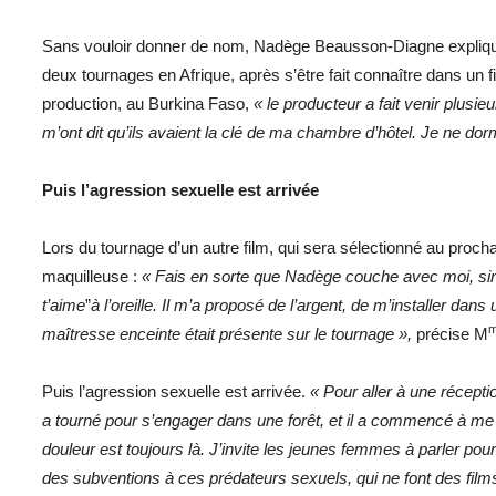
Sans vouloir donner de nom, Nadège Beausson-Diagne explique 
deux tournages en Afrique, après s’être fait connaître dans un
production, au Burkina Faso,
« le producteur a fait venir plusi
m’ont dit qu’ils avaient la clé de ma chambre d’hôtel. Je ne dor
Puis l’agression sexuelle est arrivée
Lors du tournage d’un autre film, qui sera sélectionné au proch
maquilleuse :
« Fais en sorte que Nadège couche avec moi, sinon
t’aime
”
à l’oreille. Il m’a proposé de l’argent, de m’installer da
m
maîtresse enceinte était présente sur le tournage »,
précise M
Puis l’agression sexuelle est arrivée.
« Pour aller à une récepti
a tourné pour s’engager dans une forêt, et il a commencé à me to
douleur est toujours là. J’invite les jeunes femmes à parler pour 
des subventions à ces prédateurs sexuels, qui ne font des fi