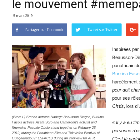
le mouvement #memepa
5 mars 2019
Partager sur Facebook
Tweet sur ​​Twitter
Inspirées par
Beausson-Diag
panafricain d
Burkina Faso
harcèlement s
peur doit ch
pour ses rôle
Ch’tis
, lors d
(From L) French actress Nadege Beausson Diagne, Burkina
« Il y a eu #
Faso's actress Azata Soro and Cameroon's activist and
filmmaker Pascale Obolo stand together on Febuary 28,
personne n’en
2019, during the Panafrican Film and Television Festival of
C’est là parto
Ouagadougou (FESPACO) during an interview for AFP,