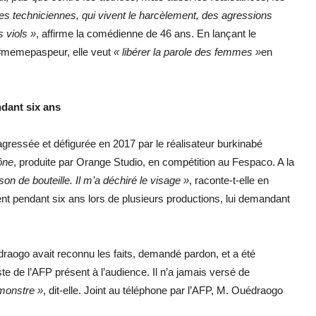
les techniciennes, qui vivent le harcèlement, des agressions
 viols »
, affirme la comédienne de 46 ans. En lançant le
memepaspeur, elle veut
« libérer la parole des femmes »
en
dant six ans
agressée et défigurée en 2017 par le réalisateur burkinabé
ône
, produite par Orange Studio, en compétition au Fespaco. A la
on de bouteille. Il m’a déchiré le visage »
, raconte-t-elle en
ent pendant six ans lors de plusieurs productions, lui demandant
draogo avait reconnu les faits, demandé pardon, et a été
e de l’AFP présent à l’audience. Il n’a jamais versé de
 monstre »
, dit-elle. Joint au téléphone par l’AFP, M. Ouédraogo