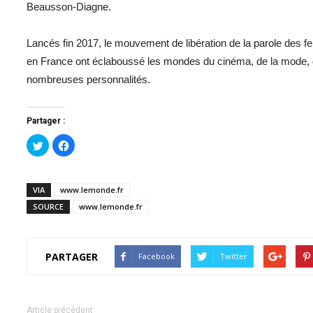
Beausson-Diagne.
Lancés fin 2017, le mouvement de libération de la parole des
en France ont éclaboussé les mondes du cinéma, de la mode, de
nombreuses personnalités.
Partager :
Cliquez
Cliquez
pour
pour
partager
partager
sur
sur
Twitter(ouvre
Facebook(ouvre
dans
dans
VIA
www.lemonde.fr
une
une
nouvelle
nouvelle
SOURCE
www.lemonde.fr
fenêtre)
fenêtre)
PARTAGER
Facebook
Twitter
Article précédent