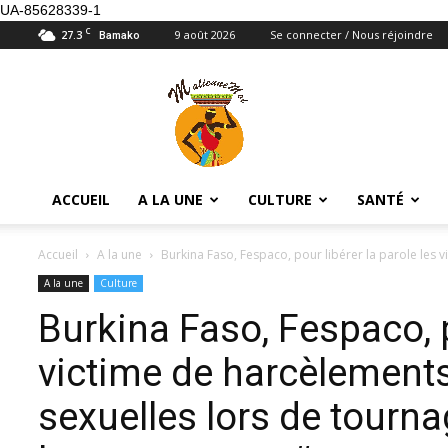
UA-85628339-1
C
27.3
9 août 2026
Se connecter / Nous réjoindre
Bamako
Maliennemoi
ACCUEIL
A LA UNE
CULTURE
SANTÉ
Accueil
A la une
Burkina Faso, Fespaco, pour libérer la parole les v
A la une
Culture
Burkina Faso, Fespaco, p
victime de harcèlements
sexuelles lors de tourna