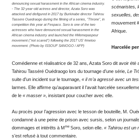
denouncing sexual harassment in the African cinema industry.
scénaristes, 
- The 32-year-old actress and director, Azata Soro was
attacked and disfigured in 2017 by Burkinabe director Tahirou
sexuelles, des
Tassere Ouedraogo during the filming of a series, "Throne", in
mouvement #
competition this year at Fespaco. Soro is one of the two
actresses who have denounced sexual harassment in the
Afrique.
African cinema industry and launched the #Memepaspeur
movement ("not scared") following the 2017 US' #metoo
movement. (Photo by ISSOUF SANOGO / AFP)
Harcelée pen
Comédienne et réalisatrice de 32 ans, Azata Soro dit avoir été 
Tahirou Tasséré Ouédraogo lors du tournage d’une série,
Le Tr
suite d’un incident sur le tournage,
« il m’a agressé avec un tess
larmes. Elle affirme qu’auparavant il l’avait harcelée sexuellem
de le
« masser »
, insistant pour coucher avec elle.
Au procès pour l’agression avec le tesson de bouteille, M. Oué
condamné à une peine de prison avec sursis, selon un journalist
me
dommages et intérêts à M
Soro, selon elle.
« Tahirou est un
s’est refusé à tout commentaire.