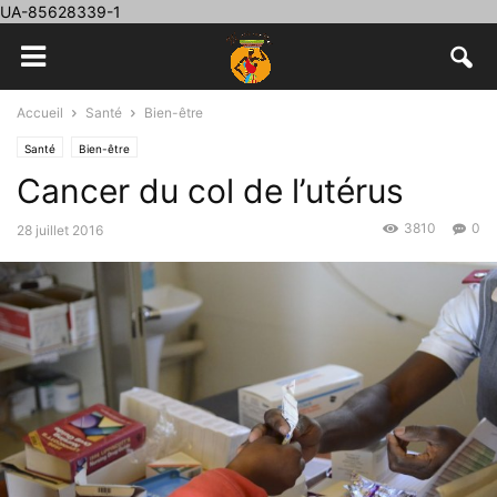
UA-85628339-1
Accueil
Santé
Bien-être
Santé
Bien-être
Cancer du col de l’utérus
3810
0
28 juillet 2016