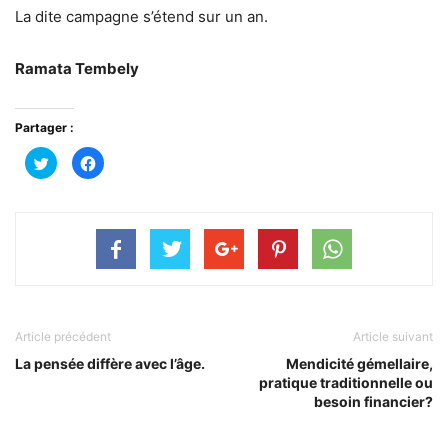
La dite campagne s’étend sur un an.
Ramata Tembely
Partager :
Cliquez
Cliquez
pour
pour
partager
partager
sur
sur
Twitter(ouvre
Facebook(ouvre
dans
dans
une
une
nouvelle
nouvelle
fenêtre)
fenêtre)
Article précédent
Article suivant
La pensée diffère avec l’âge.
Mendicité gémellaire,
pratique traditionnelle ou
besoin financier?