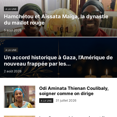
A LA UNE
Hamchétou et Aïssata Maïga, la dynastie
du maillot rouge
5 août 2026
A LA UNE
Un accord historique à Gaza, l’Amérique de
nouveau frappée par les...
2 août 2026
Odi Aminata Thienan Coulibaly,
soigner comme on dirige
31 juillet 2026
A LA UNE