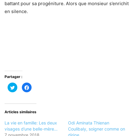
battant pour sa progéniture. Alors que monsieur s’enrichit
en silence.
Partager :
Cliquez
Cliquez
pour
pour
partager
partager
sur
sur
Twitter(ouvre
Facebook(ouvre
dans
dans
une
une
nouvelle
nouvelle
Articles similaires
fenêtre)
fenêtre)
La vie en famille: Les deux
Odi Aminata Thienan
visages d’une belle-mère…
Coulibaly, soigner comme on
7 novembre 2018
dirige