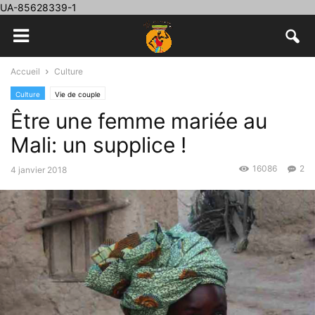
UA-85628339-1
Accueil
Culture
Culture
Vie de couple
Être une femme mariée au
Mali: un supplice !
16086
2
4 janvier 2018