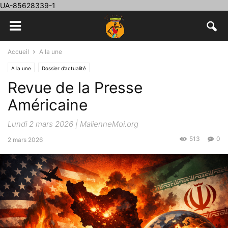
UA-85628339-1
Accueil
A la une
A la une
Dossier d’actualité
Revue de la Presse
Américaine
Lundi 2 mars 2026 | MalienneMoi.org
513
0
2 mars 2026