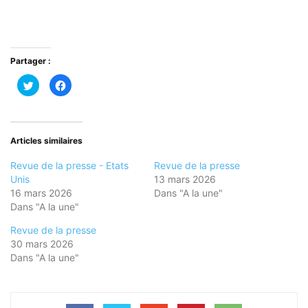
Partager :
Cliquez
Cliquez
pour
pour
partager
partager
sur
sur
Twitter(ouvre
Facebook(ouvre
dans
dans
une
une
nouvelle
nouvelle
Articles similaires
fenêtre)
fenêtre)
Revue de la presse - Etats
Revue de la presse
Unis
13 mars 2026
16 mars 2026
Dans "A la une"
Dans "A la une"
Revue de la presse
30 mars 2026
Dans "A la une"