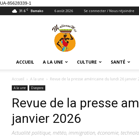
UA-85628339-1
C
31.6
6 août 2026
Se connecter / Nous réjoindre
Bamako
Maliennemoi
ACCUEIL
A LA UNE
CULTURE
SANTÉ
Accueil
A la une
Revue de la presse américaine du lundi 26 janvier
A la une
Diaspora
Revue de la presse amé
janvier 2026
Actualité politique, météo, immigration, économie, technolo