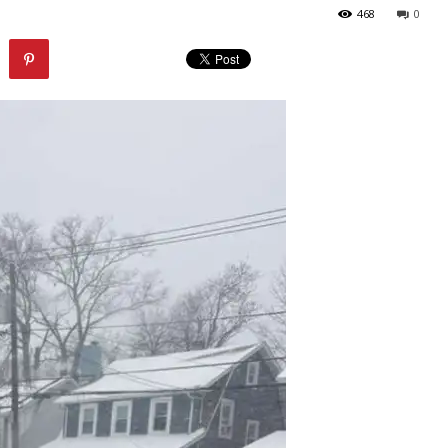
468
0