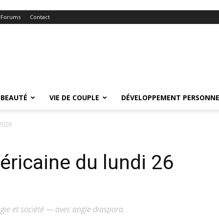
Forums
Contact
BEAUTÉ
VIE DE COUPLE
DÉVELOPPEMENT PERSONNE
 2026
ricaine du lundi 26
gie et société — avec angle diaspora.