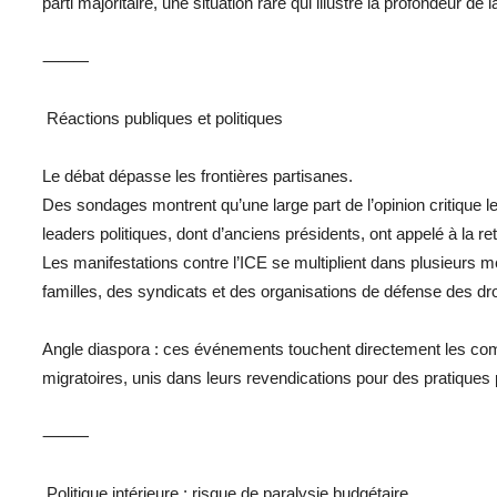
parti majoritaire, une situation rare qui illustre la profondeur de l
⸻
‍‍ Réactions publiques et politiques
Le débat dépasse les frontières partisanes.
Des sondages montrent qu’une large part de l’opinion critique 
leaders politiques, dont d’anciens présidents, ont appelé à la re
Les manifestations contre l’ICE se multiplient dans plusieurs
familles, des syndicats et des organisations de défense des dr
Angle diaspora : ces événements touchent directement les com
migratoires, unis dans leurs revendications pour des pratiques
⸻
️ Politique intérieure : risque de paralysie budgétaire