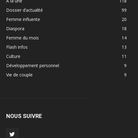
A la une
118
Dossier d’actualité
99
Femme influente
20
Diaspora
18
Femme du mois
14
Flash infos
13
Culture
11
Développement personnel
9
Vie de couple
9
NOUS SUIVRE