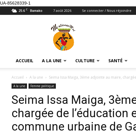
UA-85628339-1
C
25.6
7 août 2026
Se connecter / Nous réjoindre
Bamako
Maliennemoi
ACCUEIL
A LA UNE
CULTURE
SANTÉ
Accueil
A la une
Seima Issa Maiga, 3ème adjointe au maire, chargée 
A la une
Femme politique
Seima Issa Maiga, 3ème 
chargée de l’éducation e
commune urbaine de G