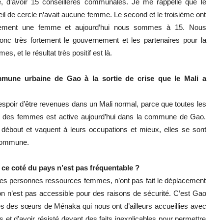
e, d’avoir 15 conseillères communales. Je me rappelle que le
il de cercle n’avait aucune femme. Le second et le troisième ont
vement une femme et aujourd’hui nous sommes à 15. Nous
onc très fortement le gouvernement et les partenaires pour la
, et le résultat très positif est là.
une urbaine de Gao à la sortie de crise que le Mali a
’espoir d’être revenues dans un Mali normal, parce que toutes les
lité des femmes est active aujourd’hui dans la commune de Gao.
débout et vaquent à leurs occupations et mieux, elles se sont
 commune.
ce coté du pays n’est pas fréquentable ?
 des personnes ressources femmes, n’ont pas fait le déplacement
on n’est pas accessible pour des raisons de sécurité. C’est Gao
ès des sœurs de Ménaka qui nous ont d’ailleurs accueillies avec
s et d’avoir résisté devant des faits inexplicables pour permettre