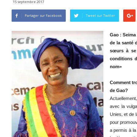
15 septembre 2017
Partager sur Facebook
Tweet sur ​​Twitter
Gao : Seima 
de la santé 
sœurs à se 
conditions 
nom»
Comment tro
de Gao?
Actuellement,
avec la vulga
Unies, et de 
pour promouvo
a permis à l