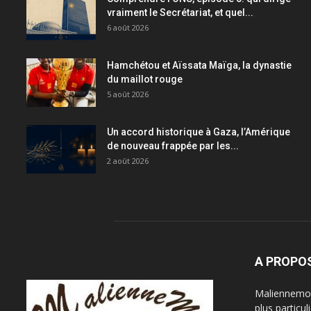
vraiment le Secrétariat, et quel...
6 août 2026
Hamchétou et Aïssata Maïga, la dynastie
du maillot rouge
5 août 2026
Un accord historique à Gaza, l’Amérique
de nouveau frappée par les...
2 août 2026
A PROPO
Maliennemoi 
plus particu