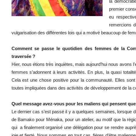
la démocrati
premier conse
eu respecti
remercions d
vulgarisation des différentes lois qui a motivé beaucoup de femmes
Comment se passe le quotidien des femmes de la Comm
traversée ?
Hier, nous étions très inquiètes, mais aujourd’hui nous avons l
femmes s’adonnent à leurs activités. En plus, la quasi tota
Cela est une chose positive pour la communauté. Elles sont 
toutes impliquées dans des activités de développement de la
Quel message avez-vous pour les maliens qui pensent que 
Le dernier cas s’est passé il y a quelques semaines, lorsque
de Bamako pour Ménaka, pour un atelier, au motif que la régi
qui a finalement organisé une délégation pour se rendre aupr
joie et fierté. Nous sommes en tout cas, fières d’être malienne