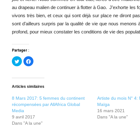
au drapeau malien de continuer à flotter à Gao. J’exhorte les fo
vivons très bien, et ceux qui sont déjà sur place ne diront pa
sont d’ailleurs surpris par la qualité de vie que nous menon
profond, pour mieux constater les conditions de vie des populati
Partager :
Cliquez
Cliquez
pour
pour
partager
partager
sur
sur
Twitter(ouvre
Facebook(ouvre
dans
dans
une
une
nouvelle
nouvelle
Articles similaires
fenêtre)
fenêtre)
8 Mars 2017: 5 femmes du continent
Artiste du mois N° 4:
récompensées par AllAfrica Global
Maïga
Media
16 mars 2021
9 avril 2017
Dans "A la une"
Dans "A la une"