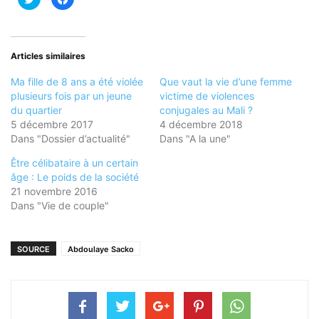
pour
pour
partager
partager
sur
sur
Twitter(ouvre
Facebook(ouvre
dans
dans
une
une
nouvelle
nouvelle
Articles similaires
fenêtre)
fenêtre)
Ma fille de 8 ans a été violée
Que vaut la vie d’une femme
plusieurs fois par un jeune
victime de violences
du quartier
conjugales au Mali ?
5 décembre 2017
4 décembre 2018
Dans "Dossier d’actualité"
Dans "A la une"
Être célibataire à un certain
âge : Le poids de la société
21 novembre 2016
Dans "Vie de couple"
SOURCE
Abdoulaye Sacko