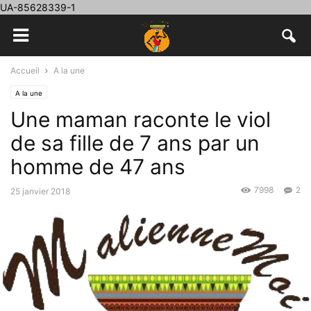
UA-85628339-1
Accueil
A la une
A la une
Une maman raconte le viol
de sa fille de 7 ans par un
homme de 47 ans
7998
2
25 janvier 2018