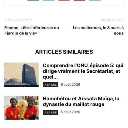
Article précédent
Article suivant
Femme, «être inférieure» ou
Les maliennes, le 8 mars à
«jardin de la vie»
nous
ARTICLES SIMILAIRES
Comprendre l’ONU, épisode 5: qui
dirige vraiment le Secrétariat, et
quel...
6 août 2026
A LA UNE
Hamchétou et Aïssata Maïga, la
dynastie du maillot rouge
5 août 2026
A LA UNE