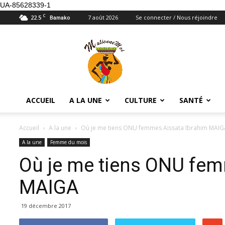
UA-85628339-1
C
22.5
7 août 2026
Se connecter / Nous réjoindre
Bamako
Maliennemoi
ACCUEIL
A LA UNE
CULTURE
SANTÉ
Accueil
A la une
Où je me tiens ONU femmes Aissata Ibrahim MAIG
A la une
Femme du mois
Où je me tiens ONU fem
MAIGA
19 décembre 2017