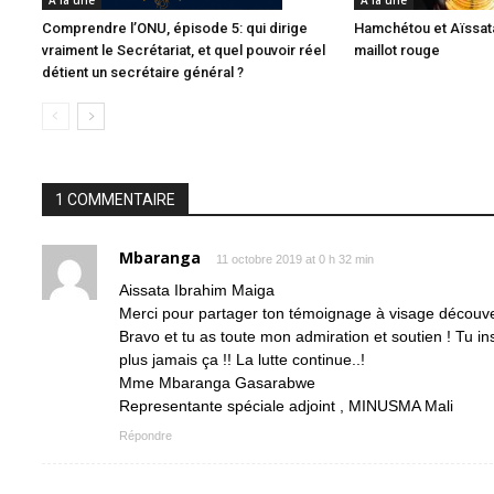
A la une
A la une
Comprendre l’ONU, épisode 5: qui dirige
Hamchétou et Aïssata
vraiment le Secrétariat, et quel pouvoir réel
maillot rouge
détient un secrétaire général ?
1 COMMENTAIRE
Mbaranga
11 octobre 2019 at 0 h 32 min
Aissata Ibrahim Maiga
Merci pour partager ton témoignage à visage découvert 
Bravo et tu as toute mon admiration et soutien ! Tu insp
plus jamais ça !! La lutte continue..!
Mme Mbaranga Gasarabwe
Representante spéciale adjoint , MINUSMA Mali
Répondre