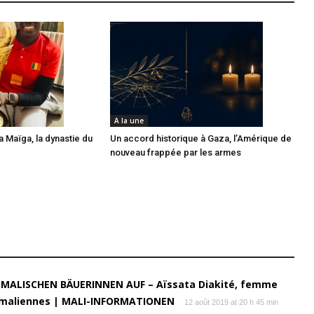
A la une
 Maïga, la dynastie du
Un accord historique à Gaza, l’Amérique de
nouveau frappée par les armes
 MALISCHEN BÄUERINNEN AUF – Aïssata Diakité, femme
es maliennes | MALI-INFORMATIONEN
12 août 2019 at 20 h 45 min