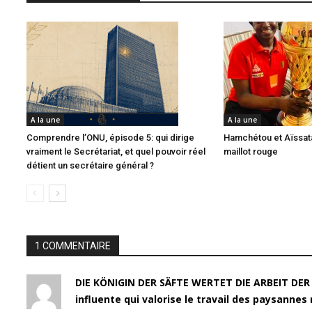
A la une
A la une
Comprendre l’ONU, épisode 5: qui dirige
Hamchétou et Aïssata
vraiment le Secrétariat, et quel pouvoir réel
maillot rouge
détient un secrétaire général ?
1 COMMENTAIRE
DIE KÖNIGIN DER SÄFTE WERTET DIE ARBEIT DER
influente qui valorise le travail des paysann