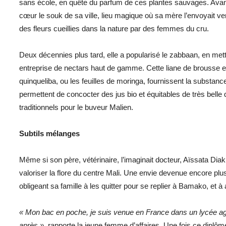
sans école, en quête du parfum de ces plantes sauvages. Avant-
cœur le souk de sa ville, lieu magique où sa mère l’envoyait vend
des fleurs cueillies dans la nature par des femmes du cru.
Deux décennies plus tard, elle a popularisé le zabbaan, en met
entreprise de nectars haut de gamme. Cette liane de brousse 
quinqueliba, ou les feuilles de moringa, fournissent la substa
permettent de concocter des jus bio et équitables de très belle
traditionnels pour le buveur Malien.
Subtils mélanges
Même si son père, vétérinaire, l’imaginait docteur, Aïssata Diak
valoriser la flore du centre Mali. Une envie devenue encore plus 
obligeant sa famille à les quitter pour se replier à Bamako, et à 
« Mon bac en poche, je suis venue en France dans un lycée agri
après »
, rapporte la jeune femme d’affaires. Une fois ce diplô