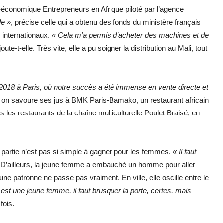
économique Entrepreneurs en Afrique piloté par l’agence
le »
, précise celle qui a obtenu des fonds du ministère français
s internationaux.
« Cela m’a permis d’acheter des machines et de
joute-t-elle. Très vite, elle a pu soigner la distribution au Mali, tout
 2018 à Paris, où notre succès a été immense en vente directe et
on savoure ses jus à BMK Paris-Bamako, un restaurant africain
es restaurants de la chaîne multiculturelle Poulet Braisé, en
a partie n’est pas si simple à gagner pour les femmes.
« Il faut
»
D’ailleurs, la jeune femme a embauché un homme pour aller
ne patronne ne passe pas vraiment. En ville, elle oscille entre le
st une jeune femme, il faut brusquer la porte, certes, mais
fois.