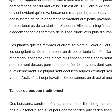
compétences par du marketing. On est en 2012, elle a 22 ans, et 
devient évident qu’elle va lancer une marque de jus aux saveur
écosystème de développement permettant aux petits paysans de 
être partenaires de sa start-up, Zabbaan. Elle les a intégrés d
d’accompagner les femmes de la zone rurale vers plus d’autono
Ces plantes que les femmes cueillent souvent au lever du jour, l
les congèlent si nécessaire pour en disposer toute l’année. Da
et tamarin, sont stockées à côté du zabbaan et des sacro-saint
secrètement dosées permettent de créer les saveurs dont seron
quotidiennement. La plupart sont écoulées auprès d’entreprise
vente. L’activité fait déjà travailler 35 personnes en direct et un
Tailleur ou boubou traditionnel
Ces boissons, conditionnées dans des bouteilles design, se so
ans à « pitcher » son sujet pour décrocher des prix et des fina