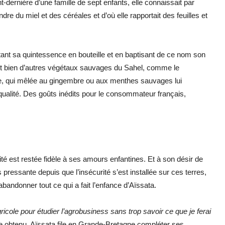
dernière d’une famille de sept enfants, elle connaissait par
re du miel et des céréales et d’où elle rapportait des feuilles et
tant sa quintessence en bouteille et en baptisant de ce nom son
et bien d’autres végétaux sauvages du Sahel, comme le
nce, qui mêlée au gingembre ou aux menthes sauvages lui
 qualité. Des goûts inédits pour le consommateur français,
ité est restée fidèle à ses amours enfantines. Et à son désir de
pressante depuis que l’insécurité s’est installée sur ces terres,
abandonner tout ce qui a fait l’enfance d’Aïssata.
cole pour étudier l’agrobusiness sans trop savoir ce que je ferai
me obtenu, Aïssata file en Grande-Bretagne compléter ses