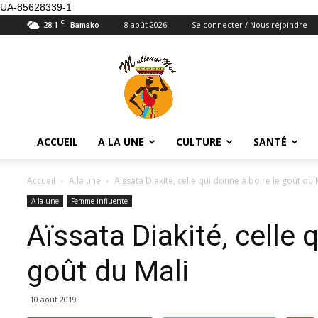
UA-85628339-1
C
28.1
8 août 2026
Se connecter / Nous réjoindre
Bamako
Maliennemoi
ACCUEIL
A LA UNE
CULTURE
SANTÉ
Accueil
A la une
Aïssata Diakité, celle qui donne à boire le goût du 
A la une
Femme influente
Aïssata Diakité, celle 
goût du Mali
10 août 2019