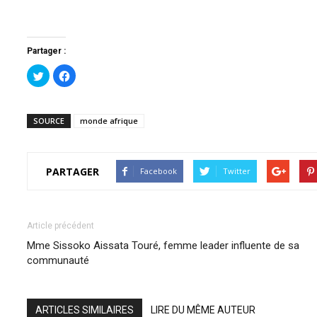
Partager :
Cliquez
Cliquez
pour
pour
partager
partager
sur
sur
Twitter(ouvre
Facebook(ouvre
dans
dans
SOURCE
monde afrique
une
une
nouvelle
nouvelle
fenêtre)
fenêtre)
PARTAGER
Facebook
Twitter
Article précédent
Mme Sissoko Aissata Touré, femme leader influente de sa
communauté
ARTICLES SIMILAIRES
LIRE DU MÊME AUTEUR