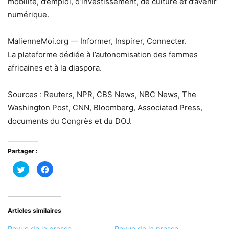
mobilité, d’emploi, d’investissement, de culture et d’avenir
numérique.
MalienneMoi.org — Informer, Inspirer, Connecter.
La plateforme dédiée à l’autonomisation des femmes
africaines et à la diaspora.
Sources : Reuters, NPR, CBS News, NBC News, The
Washington Post, CNN, Bloomberg, Associated Press,
documents du Congrès et du DOJ.
Partager :
Cliquez
Cliquez
pour
pour
partager
partager
sur
sur
Twitter(ouvre
Facebook(ouvre
dans
dans
une
une
nouvelle
nouvelle
Articles similaires
fenêtre)
fenêtre)
Revue de la presse
Revue de la presse