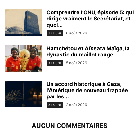
Comprendre l’ONU, épisode 5: qui
dirige vraiment le Secrétariat, et
quel...
6 août 2026
A LA UNE
Hamchétou et Aïssata Maïga, la
dynastie du maillot rouge
5 août 2026
A LA UNE
Un accord historique à Gaza,
l’Amérique de nouveau frappée
par les...
2 août 2026
A LA UNE
AUCUN COMMENTAIRES