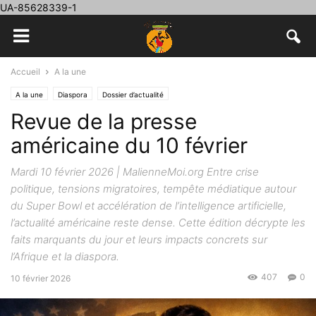
UA-85628339-1
Accueil
A la une
A la une
Diaspora
Dossier d’actualité
Revue de la presse
américaine du 10 février
Mardi 10 février 2026 | MalienneMoi.org Entre crise
politique, tensions migratoires, tempête médiatique autour
du Super Bowl et accélération de l’intelligence artificielle,
l’actualité américaine reste dense. Cette édition décrypte les
faits marquants du jour et leurs impacts concrets sur
l’Afrique et la diaspora.
407
0
10 février 2026