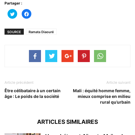
Partager :
Cliquez
Cliquez
pour
pour
partager
partager
sur
sur
Twitter(ouvre
Facebook(ouvre
dans
dans
SOURCE
Ramata Diaouré
une
une
nouvelle
nouvelle
fenêtre)
fenêtre)
Article précédent
Article suivant
Être célibataire à un certain
Mali : équité homme femme,
âge : Le poids de la société
mieux comprise en milieu
rural qu’urbain
ARTICLES SIMILAIRES