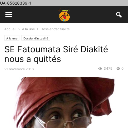
UA-85628339-1
Accueil
A la une
Dossier d’actualité
A la une
Dossier d’actualité
SE Fatoumata Siré Diakité
nous a quittés
3479
0
21 novembre 2016