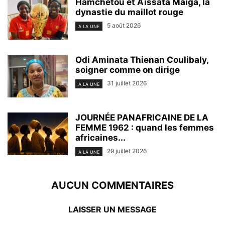
Hamchétou et Aïssata Maïga, la
dynastie du maillot rouge
5 août 2026
A LA UNE
Odi Aminata Thienan Coulibaly,
soigner comme on dirige
31 juillet 2026
A LA UNE
JOURNÉE PANAFRICAINE DE LA
FEMME 1962 : quand les femmes
africaines...
29 juillet 2026
A LA UNE
AUCUN COMMENTAIRES
LAISSER UN MESSAGE