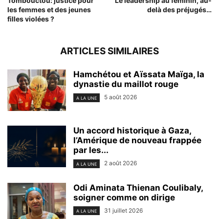
Tombouctou: justice pour
Le leadership au féminin, au-
les femmes et des jeunes
delà des préjugés…
filles violées ?
ARTICLES SIMILAIRES
Hamchétou et Aïssata Maïga, la
dynastie du maillot rouge
5 août 2026
A LA UNE
Un accord historique à Gaza,
l’Amérique de nouveau frappée
par les...
2 août 2026
A LA UNE
Odi Aminata Thienan Coulibaly,
soigner comme on dirige
31 juillet 2026
A LA UNE