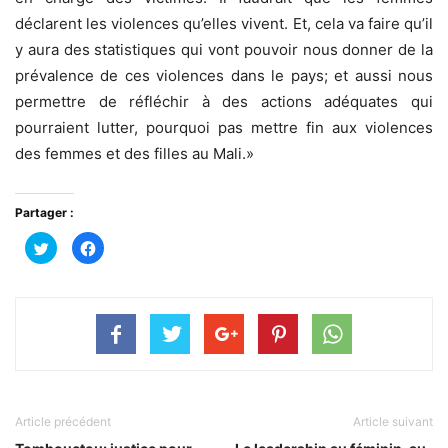
déclarent les violences qu’elles vivent. Et, cela va faire qu’il
y aura des statistiques qui vont pouvoir nous donner de la
prévalence de ces violences dans le pays; et aussi nous
permettre de réfléchir à des actions adéquates qui
pourraient lutter, pourquoi pas mettre fin aux violences
des femmes et des filles au Mali.»
Partager :
Cliquez
Cliquez
pour
pour
partager
partager
sur
sur
Twitter(ouvre
Facebook(ouvre
dans
dans
une
une
nouvelle
nouvelle
fenêtre)
fenêtre)
Article précédent
Article suivant