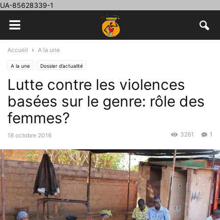
UA-85628339-1
Accueil
A la une
A la une
Dossier d’actualité
Lutte contre les violences
basées sur le genre: rôle des
femmes?
3261
1
18 octobre 2016