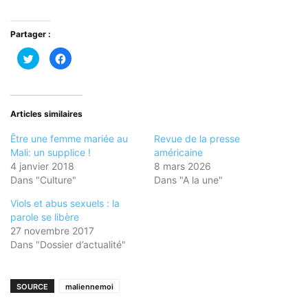
Partager :
Cliquez
Cliquez
pour
pour
partager
partager
sur
sur
Twitter(ouvre
Facebook(ouvre
dans
dans
une
une
nouvelle
nouvelle
Articles similaires
fenêtre)
fenêtre)
Être une femme mariée au
Revue de la presse
Mali: un supplice !
américaine
4 janvier 2018
8 mars 2026
Dans "Culture"
Dans "A la une"
Viols et abus sexuels : la
parole se libère
27 novembre 2017
Dans "Dossier d’actualité"
SOURCE
maliennemoi