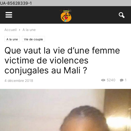
UA-85628339-1
Accueil
A la une
A la une
Vie de couple
Que vaut la vie d’une femme
victime de violences
conjugales au Mali ?
5240
1
4 décembre 2018