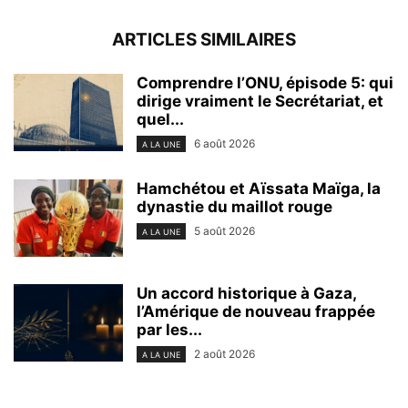
ARTICLES SIMILAIRES
Comprendre l’ONU, épisode 5: qui
dirige vraiment le Secrétariat, et
quel...
6 août 2026
A LA UNE
Hamchétou et Aïssata Maïga, la
dynastie du maillot rouge
5 août 2026
A LA UNE
Un accord historique à Gaza,
l’Amérique de nouveau frappée
par les...
2 août 2026
A LA UNE