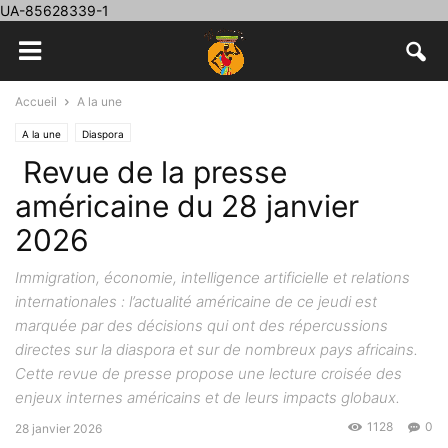
UA-85628339-1
Accueil
A la une
A la une
Diaspora
️ Revue de la presse
américaine du 28 janvier
2026
Immigration, économie, intelligence artificielle et relations
internationales : l’actualité américaine de ce jeudi est
marquée par des décisions qui ont des répercussions
directes sur la diaspora et sur de nombreux pays africains.
Cette revue de presse propose une lecture croisée des
enjeux internes américains et de leurs impacts globaux.
1128
0
28 janvier 2026