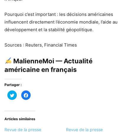
Pourquoi c’est important : les décisions américaines
influencent directement l’économie mondiale, l’aide au
développement et la stabilité géopolitique.
Sources : Reuters, Financial Times
MalienneMoi — Actualité
américaine en français
Partager :
Cliquez
Cliquez
pour
pour
partager
partager
sur
sur
Twitter(ouvre
Facebook(ouvre
dans
dans
une
une
nouvelle
nouvelle
Articles similaires
fenêtre)
fenêtre)
Revue de la presse
Revue de la presse