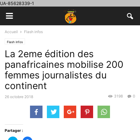
UA-85628339-1
Accueil
Flash infos
Flash infos
La 2eme édition des
panafricaines mobilise 200
femmes journalistes du
continent
3198
0
26 octobre 2018
Partager :