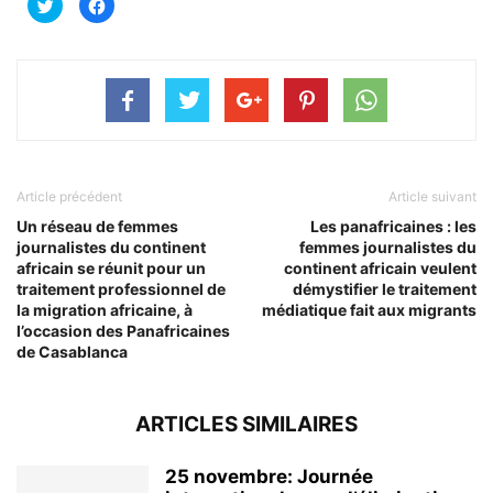
Cliquez
Cliquez
pour
pour
partager
partager
sur
sur
Twitter(ouvre
Facebook(ouvre
dans
dans
une
une
nouvelle
nouvelle
fenêtre)
fenêtre)
Article précédent
Article suivant
Un réseau de femmes
Les panafricaines : les
journalistes du continent
femmes journalistes du
africain se réunit pour un
continent africain veulent
traitement professionnel de
démystifier le traitement
la migration africaine, à
médiatique fait aux migrants
l’occasion des Panafricaines
de Casablanca
ARTICLES SIMILAIRES
25 novembre: Journée