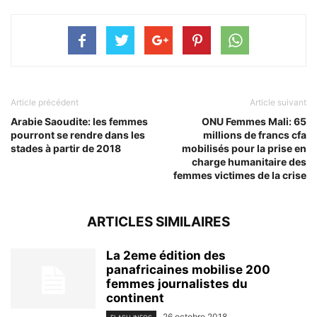
sur
sur
Twitter(ouvre
Facebook(ouvre
dans
dans
une
une
nouvelle
nouvelle
fenêtre)
fenêtre)
Article précédent
Article suivant
Arabie Saoudite: les femmes
ONU Femmes Mali: 65
pourront se rendre dans les
millions de francs cfa
stades à partir de 2018
mobilisés pour la prise en
charge humanitaire des
femmes victimes de la crise
ARTICLES SIMILAIRES
La 2eme édition des
panafricaines mobilise 200
femmes journalistes du
continent
26 octobre 2018