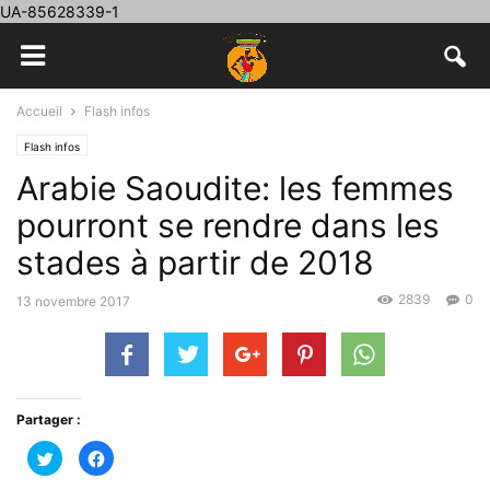
UA-85628339-1
Accueil
Flash infos
Flash infos
Arabie Saoudite: les femmes
pourront se rendre dans les
stades à partir de 2018
2839
0
13 novembre 2017
Partager :
Cliquez
Cliquez
pour
pour
partager
partager