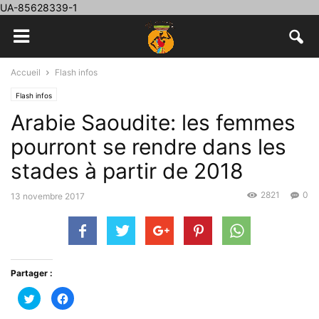
UA-85628339-1
Accueil
Flash infos
Flash infos
Arabie Saoudite: les femmes
pourront se rendre dans les
stades à partir de 2018
2821
0
13 novembre 2017
Partager :
Cliquez
Cliquez
pour
pour
partager
partager