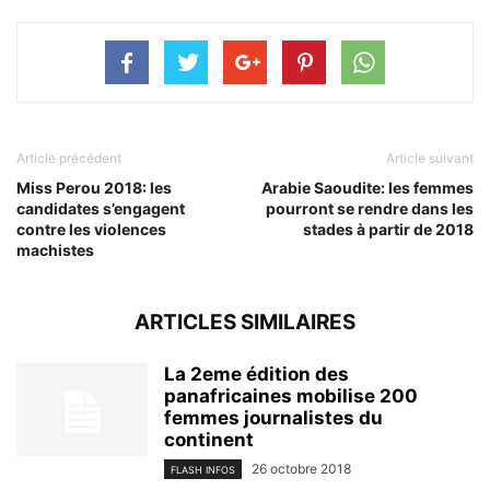
sur
sur
Twitter(ouvre
Facebook(ouvre
dans
dans
une
une
nouvelle
nouvelle
fenêtre)
fenêtre)
Article précédent
Article suivant
Miss Perou 2018: les
Arabie Saoudite: les femmes
candidates s’engagent
pourront se rendre dans les
contre les violences
stades à partir de 2018
machistes
ARTICLES SIMILAIRES
La 2eme édition des
panafricaines mobilise 200
femmes journalistes du
continent
26 octobre 2018
FLASH INFOS