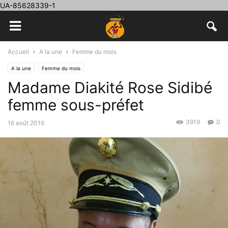
UA-85628339-1
Accueil
A la une
Femme du mois
A la une
Femme du mois
Madame Diakité Rose Sidibé
femme sous-préfet
3919
0
16 août 2016