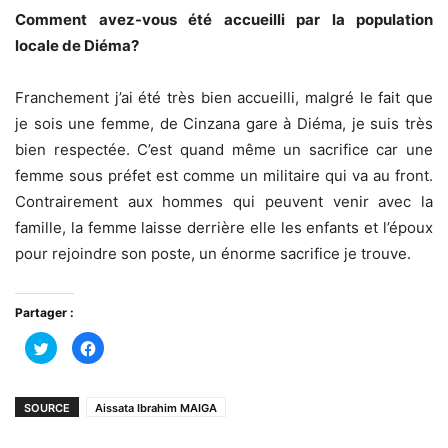
Comment avez-vous été accueilli par la population
locale de Diéma?
Franchement j’ai été très bien accueilli, malgré le fait que
je sois une femme, de Cinzana gare à Diéma, je suis très
bien respectée. C’est quand même un sacrifice car une
femme sous préfet est comme un militaire qui va au front.
Contrairement aux hommes qui peuvent venir avec la
famille, la femme laisse derrière elle les enfants et l’époux
pour rejoindre son poste, un énorme sacrifice je trouve.
Partager :
Cliquez
Cliquez
pour
pour
partager
partager
sur
sur
Twitter(ouvre
Facebook(ouvre
dans
dans
SOURCE
Aissata Ibrahim MAIGA
une
une
nouvelle
nouvelle
fenêtre)
fenêtre)