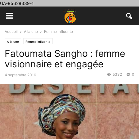
UA-85628339-1
Accueil
A la une
Femme influente
A la une
Femme influente
Fatoumata Sangho : femme
visionnaire et engagée
5332
0
4 septembre 2016