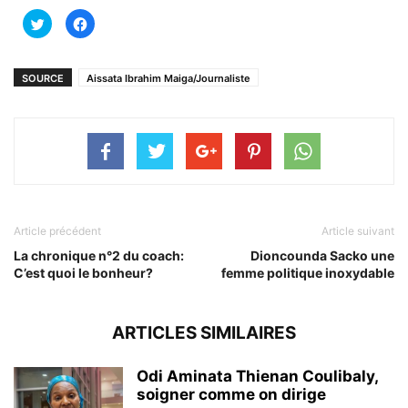
Cliquez
Cliquez
pour
pour
partager
partager
sur
sur
Twitter(ouvre
Facebook(ouvre
dans
dans
SOURCE
Aissata Ibrahim Maiga/Journaliste
une
une
nouvelle
nouvelle
fenêtre)
fenêtre)
Article précédent
Article suivant
La chronique n°2 du coach:
Dioncounda Sacko une
C’est quoi le bonheur?
femme politique inoxydable
ARTICLES SIMILAIRES
Odi Aminata Thienan Coulibaly,
soigner comme on dirige